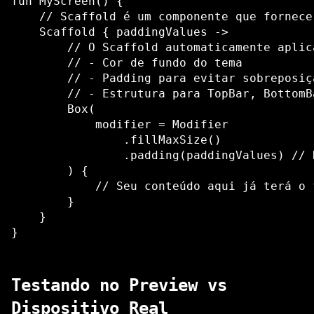
fun MyScreen() {

    // Scaffold é um componente que fornece
    Scaffold { paddingValues ->

        // O Scaffold automaticamente aplica
        // - Cor de fundo do tema

        // - Padding para evitar sobreposiç
        // - Estrutura para TopBar, BottomB
        Box(

            modifier = Modifier

                .fillMaxSize()

                .padding(paddingValues) // 
        ) {

            // Seu conteúdo aqui já terá o 
        }

    }

Testando no Preview vs
Dispositivo Real