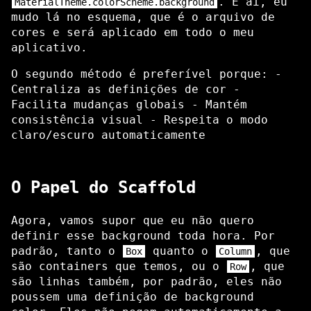
. E aí, eu
MaterialTheme.colorScheme.background
mudo lá no esquema, que é o arquivo de
cores e será aplicado em todo o meu
aplicativo.
O segundo método é preferível porque: -
Centraliza as definições de cor -
Facilita mudanças globais - Mantém
consistência visual - Respeita o modo
claro/escuro automaticamente
O Papel do Scaffold
Agora, vamos supor que eu não quero
definir esse background toda hora. Por
padrão, tanto o
quanto o
, que
Box
Column
são containers que temos, ou o
, que
Row
são linhas também, por padrão, eles não
poussem uma definição de background