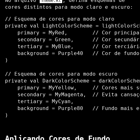
No arquivo
, defina esquemas de
Theme.kt
cores distintos para modo claro e escuro:
// Esquema de cores para modo claro

private val LightColorScheme = lightColorSch
    primary = MyRed,        // Cor principa
    secondary = Green,      // Cor secundár
    tertiary = MyBlue,      // Cor terciári
    background = Purple40   // Cor de fundo
)

// Esquema de cores para modo escuro

private val DarkColorScheme = darkColorSchem
    primary = MyYellow,     // Cores mais s
    secondary = MyMagenta,  // Evita cansaç
    tertiary = MyCyan,

    background = Purple80   // Fundo mais es
Aplicando Cores de Fundo