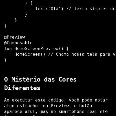
        ) {

            Text("Olá") // Texto simples de
        }

    }

}

@Preview

@Composable

fun HomeScreenPreview() {

    HomeScreen() // Chama nossa tela para v
O Mistério das Cores
Diferentes
Ao executar este código, você pode notar
algo estranho: no Preview, o botão
aparece azul, mas no smartphone real ele