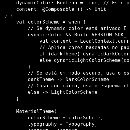
    dynamicColor: Boolean = true, // Este p
    content: @Composable () -> Unit

) {

    val colorScheme = when {

        // Se dynamic color está ativado E 
        dynamicColor && Build.VERSION.SDK_I
            val context = LocalContext.curre
            // Aplica cores baseadas no pap
            if (darkTheme) dynamicDarkColor
            else dynamicLightColorScheme(con
        }

        // Se está em modo escuro, usa o es
        darkTheme -> DarkColorScheme

        // Caso contrário, usa o esquema cl
        else -> LightColorScheme

    }

    MaterialTheme(

        colorScheme = colorScheme,

        typography = Typography,
