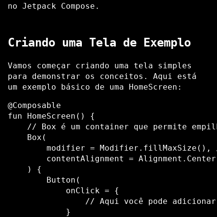
no Jetpack Compose.
Criando uma Tela de Exemplo
Vamos começar criando uma tela simples
para demonstrar os conceitos. Aqui está
um exemplo básico de uma HomeScreen:
@Composable

fun HomeScreen() {

    // Box é um container que permite empil
    Box(

        modifier = Modifier.fillMaxSize(), 
        contentAlignment = Alignment.Center
    ) {

        Button(

            onClick = {

                // Aqui você pode adicionar
            }
