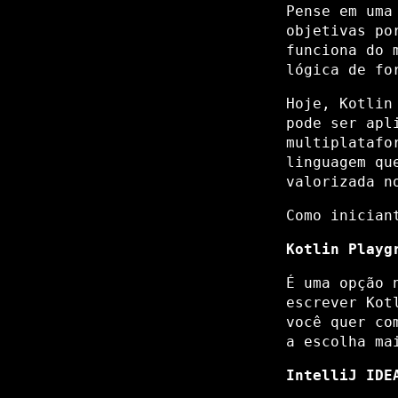
Pense em uma
objetivas po
funciona do 
lógica de fo
Hoje, Kotlin
pode ser apl
multiplatafo
linguagem qu
valorizada n
Como inician
Kotlin Playg
É uma opção 
escrever Kot
você quer co
a escolha ma
IntelliJ IDE