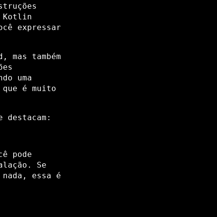
struções
 Kotlin
ocê expressar
d, mas também
ões
ndo uma
 que é muito
e destacam:
cê pode
alação. Se
 nada, essa é