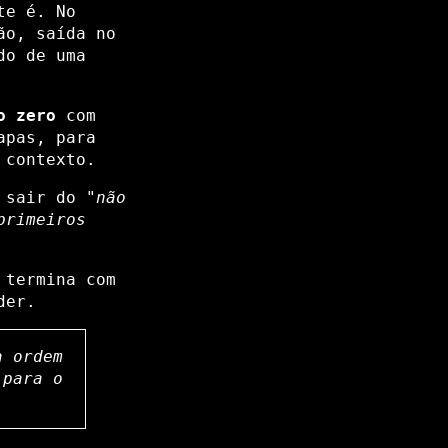
te é. No
ão, saída no
do de uma
o zero
com
apas, para
 contexto.
a sair do
"não
primeiros
termina com
der.
a ordem
 para o