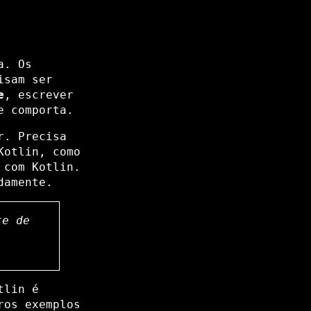
a. Os
isam ser
e
, escrever
e comporta.
r. Precisa
Kotlin, como
 com Kotlin.
damente.
te de
tlin é
ros exemplos