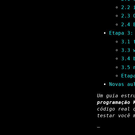
2.2 
2.3 
2.4 
Etapa 3:
3.1 
3.3 
3.4 
3.5 
Etap
Novas au
Um guia estr
programação 
código real 
testar você 
—