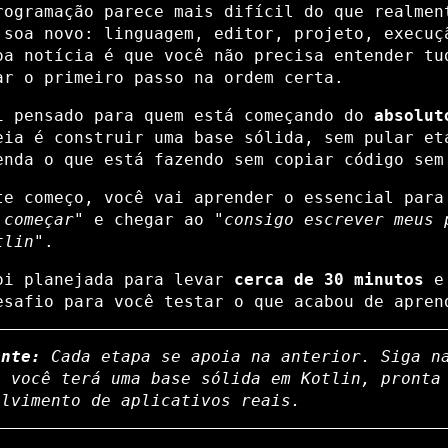
rogramação parece mais difícil do que realmen
 soa novo: linguagem, editor, projeto, execuç
oa notícia é que você não precisa entender tu
ar o primeiro passo na ordem certa.
i pensado para quem está começando do
absolut
eia é construir uma base sólida, sem pular et
enda o que está fazendo sem copiar código sem
te começo, você vai aprender o essencial par
 começar"
e chegar ao
"consigo escrever meus 
tlin"
.
oi planejada para levar
cerca de 30 minutos
e 
esafio para você testar o que acabou de apren
ante:
Cada etapa se apoia na anterior. Siga n
e você terá uma base sólida em Kotlin, pronta
olvimento de aplicativos reais.