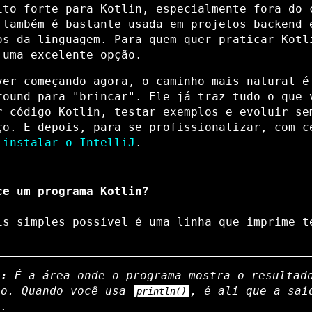
ito forte para Kotlin, especialmente fora do 
 também é bastante usada em projetos backend 
os da linguagem. Para quem quer praticar Kotl
 uma excelente opção.
ver começando agora, o caminho mais natural é
round para "brincar". Ele já traz tudo o que 
r código Kotlin, testar exemplos e evoluir se
ço. E depois, para se profissionalizar, com c
r
instalar o IntelliJ
.
ce um programa Kotlin?
is simples possível é uma linha que imprime t
e:
É a área onde o programa mostra o resultad
ão. Quando você usa
, é ali que a saí
println()
e.