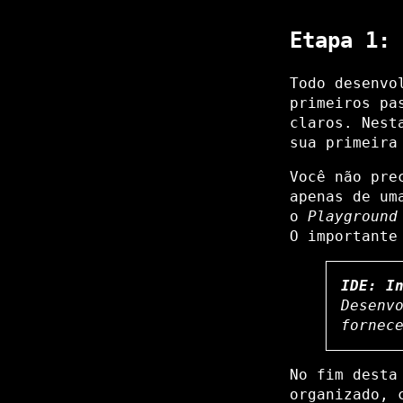
Etapa 1: 
Todo desenvo
primeiros pa
claros. Nest
sua primeira
Você não pre
apenas de um
o
Playground
O importante
IDE: I
Desenv
fornec
No fim desta
organizado, 