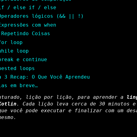
if / else if / else
Operadores lógicos (&& || !)
Expressões com when
 Repetindo Coisas
for loop
while loop
break e continue
nested loops
a 3 Recap: O Que Você Aprendeu
las em breve…
uturado, lição por lição, para aprender a
lin
Kotlin
. Cada lição leva cerca de 30 minutos e
que você pode executar e finalizar com um des
mesmo.