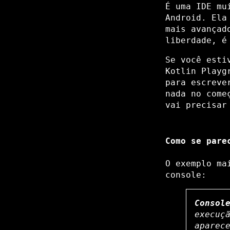
É uma IDE mu
Android. Ela
mais avançad
liberdade, é
Se você esti
Kotlin Playg
para escreve
nada no come
vai precisa
Como se pare
O exemplo ma
console:
Consol
execuç
aparec