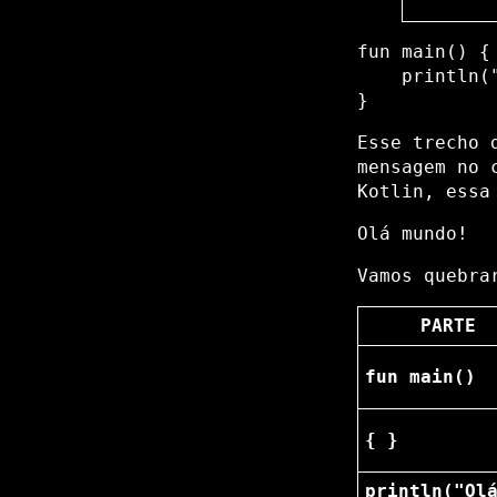
fun main() {

    println("
Esse trecho 
mensagem no 
Kotlin, essa
Vamos quebra
PARTE
fun main()
{ }
println("Ol