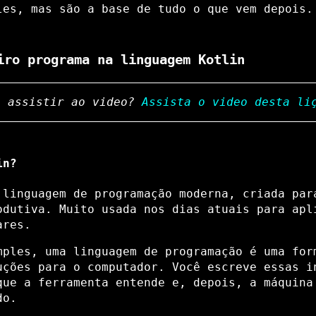
les, mas são a base de tudo o que vem depois.
iro programa na linguagem Kotlin
e assistir ao video?
Assista o video desta li
in?
 linguagem de programação moderna, criada par
odutiva. Muito usada nos dias atuais para apl
ares.
mples, uma linguagem de programação é uma for
uções para o computador. Você escreve essas i
que a ferramenta entende e, depois, a máquina
do.