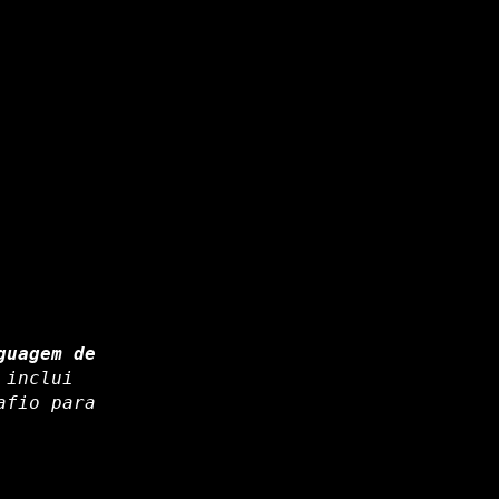
guagem de
 inclui
afio para