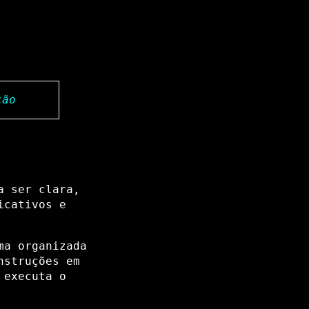
ção
a ser clara,
icativos e
ma organizada
nstruções em
 executa o