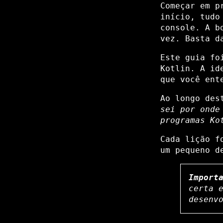
Começar em p
início, tudo
console. A b
vez. Basta d
Este guia fo
Kotlin. A id
que você ent
Ao longo des
sei por onde
programas Ko
Cada lição f
um pequeno d
Import
certa 
desenv