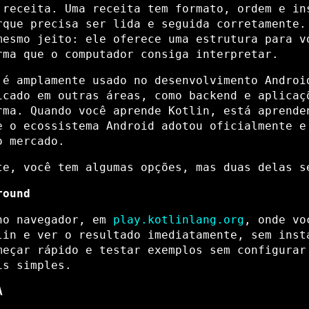
 receita. Uma receita tem formato, ordem e in
rque precisa ser lida e seguida corretamente.
mesmo jeito: ele oferece uma estrutura para v
rma que o computador consiga interpretar.
 é amplamente usado no desenvolvimento Androi
icado em outras áreas, como backend e aplicaç
rma. Quando você aprende Kotlin, está aprende
e o ecossistema Android adotou oficialmente e
o mercado.
te, você tem algumas opções, mas duas delas s
round
no navegador, em
play.kotlinlang.org
, onde vo
lin e ver o resultado imediatamente, sem inst
meçar rápido e testar exemplos sem configurar
is simples.
A