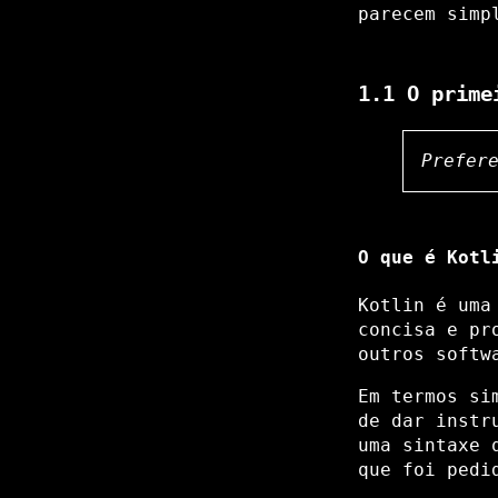
parecem simp
1.1 O prime
Prefer
O que é Kotl
Kotlin é uma
concisa e pr
outros softw
Em termos si
de dar instr
uma sintaxe 
que foi pedi