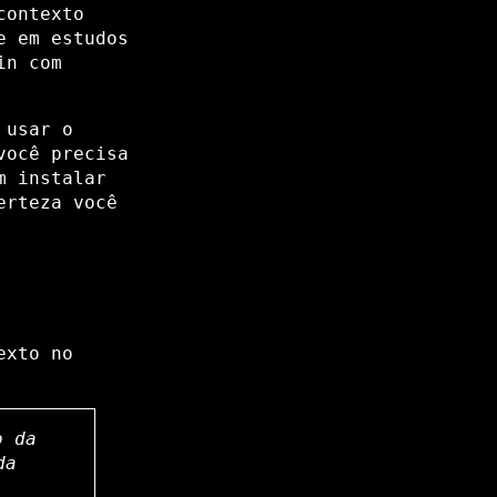
contexto
e em estudos
in com
 usar o
você precisa
m instalar
erteza você
exto no
o da
da