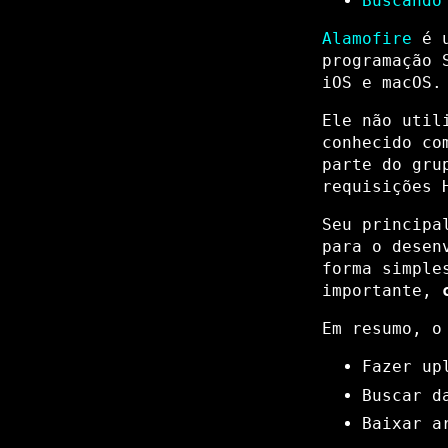
Buscando
Alamofire
é u
programação 
iOS e macOS.
Ele não util
conhecido c
parte do gru
requisições 
Seu principa
para o desen
forma simple
importante,
Em resumo, o
Fazer up
Buscar d
Baixar a