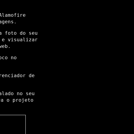
Alamofire
agens.
a foto do seu
 e visualizar
web.
oco no
renciador de
alado no seu
a o projeto