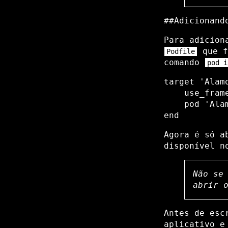
​##Adicionand
Para adicion
que f
Podfile
comando
pod i
target 'Alamo
    use_frame
    pod 'Ala
Agora é só 
disponível n
Não se
abrir 
Antes de esc
aplicativo e