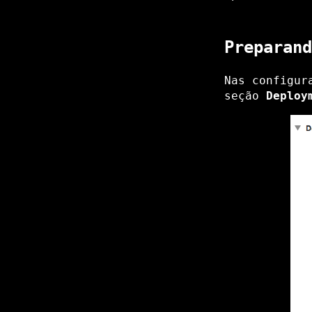
Preparand
Nas configur
seção
Deploy