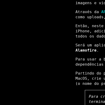
imagens e vi
Através da
A
como uploads
Então, neste
iPhone, adic
todos os dad
Será um apli
Alamofire
.
Para usar a 
dependência
Partindo do 
MacOS, crie 
(o nome do p
Para c
termin