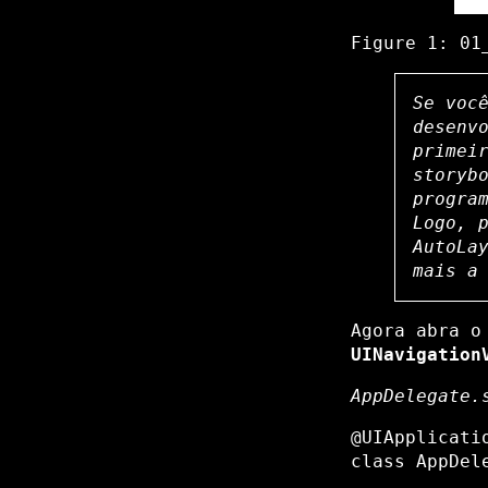
Figure 1:
01
Se voc
desenv
primei
storyb
progra
Logo, 
AutoLa
mais 
Agora abra 
UINavigation
AppDelegate.
@UIApplicatio
class AppDel