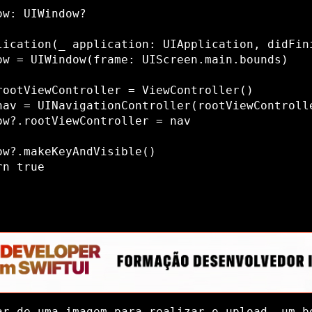
w: UIWindow?

lication(_ application: UIApplication, didFin
ow = UIWindow(frame: UIScreen.main.bounds)

rootViewController = ViewController()

nav = UINavigationController(rootViewControlle
ow?.rootViewController = nav

ow?.makeKeyAndVisible()

n true

ar de uma imagem para realizar o upload, um b