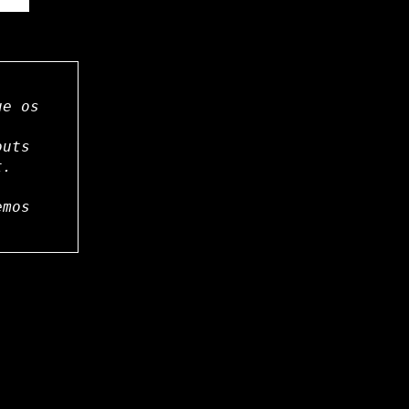
ue os
outs
t.
emos