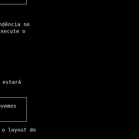
ndência no
execute o
 estará
evemos
 o layout do