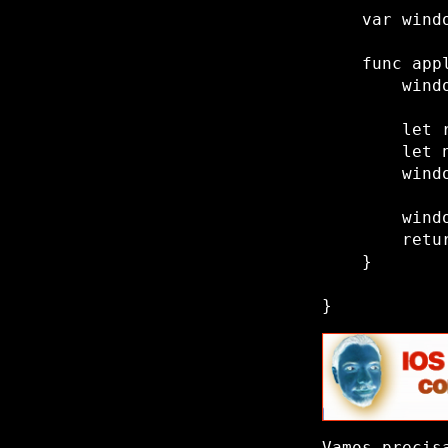
    var windo
    func app
        wind
        let 
        let 
        wind
        wind
        retur
    }

Vamos precis