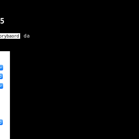
5
da
orybaord