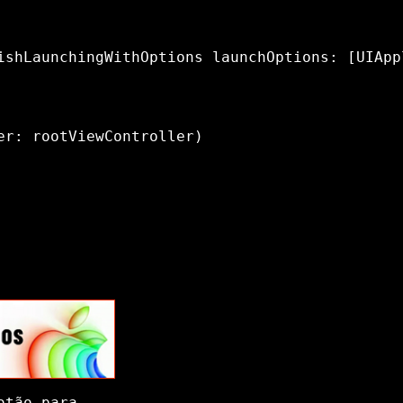
ishLaunchingWithOptions launchOptions: [UIApp
r: rootViewController)

otão para