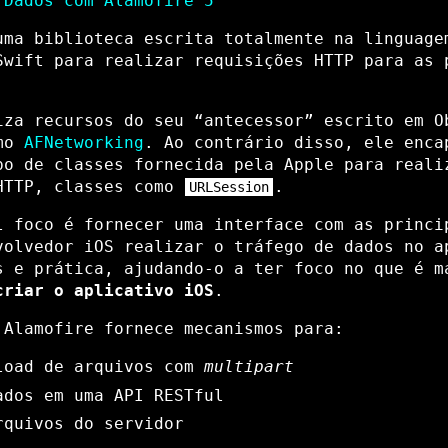
 Dados com Alamofire 5
ma biblioteca escrita totalmente na linguage
Swift para realizar requisições HTTP para as 
iza recursos do seu “antecessor” escrito em O
omo
AFNetworking
. Ao contrário disso, ele enca
po de classes fornecida pela Apple para reali
HTTP, classes como
.
URLSession
l foco é fornecer uma interface com as princi
volvedor iOS realizar o tráfego de dados no a
s e prática, ajudando-o a ter foco no que é m
criar o aplicativo iOS
.
 Alamofire fornece mecanismos para:
load de arquivos com
multipart
ados em uma API RESTful
rquivos do servidor