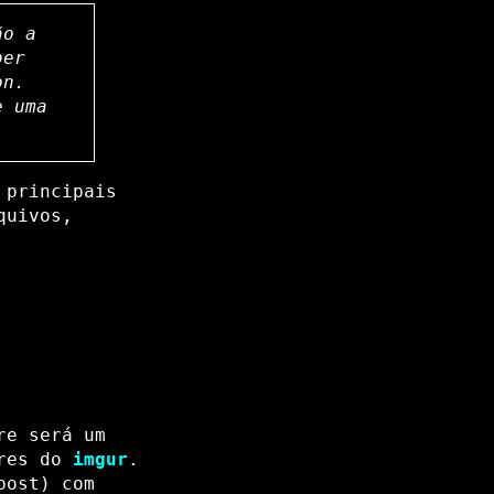
ão a
ber
on.
e uma
 principais
quivos,
re será um
ores do
imgur
.
post) com