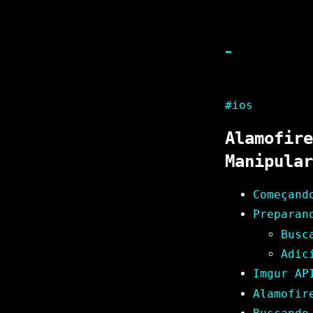
⬅
#ios
Alamofire
Manipular
Começand
Preparan
Busc
Adic
Imgur AP
Alamofir