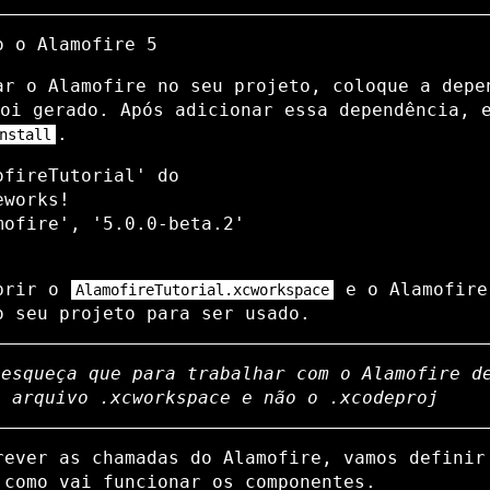
o o Alamofire 5
ar o Alamofire no seu projeto, coloque a depe
oi gerado. Após adicionar essa dependência, 
.
nstall
fireTutorial' do

works!

mofire', '5.0.0-beta.2'

abrir o
e o Alamofire
AlamofireTutorial.xcworkspace
o seu projeto para ser usado.
 esqueça que para trabalhar com o Alamofire d
o arquivo .xcworkspace e não o .xcodeproj
rever as chamadas do Alamofire, vamos definir
 como vai funcionar os componentes.