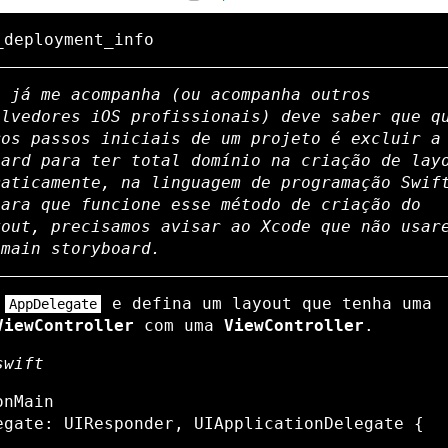
_deployment_info
ê já me acompanha (ou acompanha outros
olvedores iOS profissionais) deve saber que q
ros passos iniciais de um projeto é excluir a
oard para ter total domínio na criação de lay
maticamente, na linguagem de programação Swif
para que funcione esse método de criação do
yout, precisamos avisar ao Xcode que não usar
a
main
storyboard.
o
e defina um layout que tenha uma
AppDelegate
ViewController
com uma
ViewController
.
swift
nMain

egate: UIResponder, UIApplicationDelegate {
