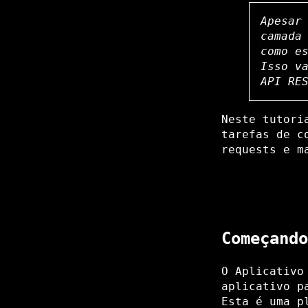
Apesar
camada
como e
Isso v
API RE
Neste tutori
tarefas de c
requests e m
Começando
O Aplicativo
aplicativo p
Esta é uma p