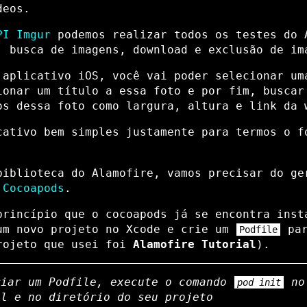
deos.
PI Imgur
podemos realizar todos os testes do 
, busca de imagens, download e exclusão de im
 aplicativo iOS, você vai poder selecionar um
ionar um título a essa foto e por fim, buscar
os dessa foto como largura, altura e link da 
cativo bem simples justamente para termos o f
biblioteca do Alamofire, vamos precisar do ge
s
Cocoapods
.
princípio que o cocoapods já se encontra inst
um novo projeto no Xcode e crie um
par
Podfile
rojeto que usei foi
Alamofire Tutorial
).
riar um Podfile, execute o comando
no
pod init
al e no diretório do seu projeto