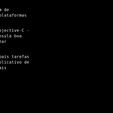
m de
plataformas
bjective-C -
psula boa
zar
pais tarefas
plicativo de
ais